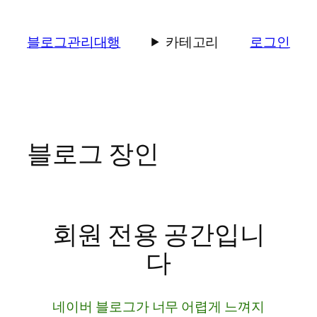
콘
텐
블로그관리대행
카테고리
로그인
츠
로
바
로
가
기
블로그 장인
회원 전용 공간입니
다
네이버 블로그가 너무 어렵게 느껴지