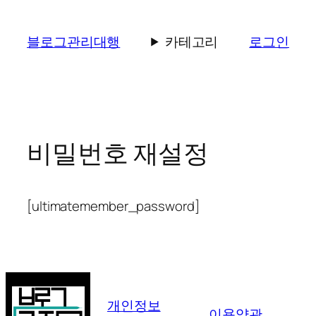
콘
텐
블로그관리대행
카테고리
로그인
츠
로
바
로
가
기
비밀번호 재설정
[ultimatemember_password]
개인정보
이용약관